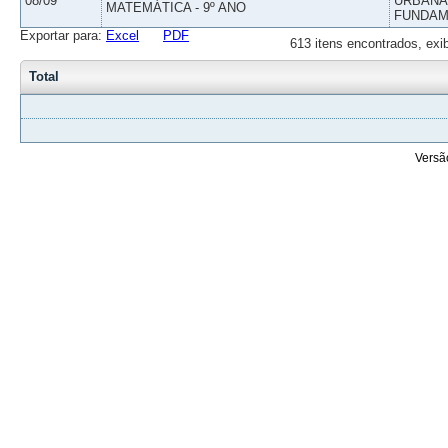
08/09
URBANAS
MATEMÁTICA - 9º ANO
FUNDAM
Exportar para:
Excel
PDF
613 itens encontrados, exi
Total
Versã