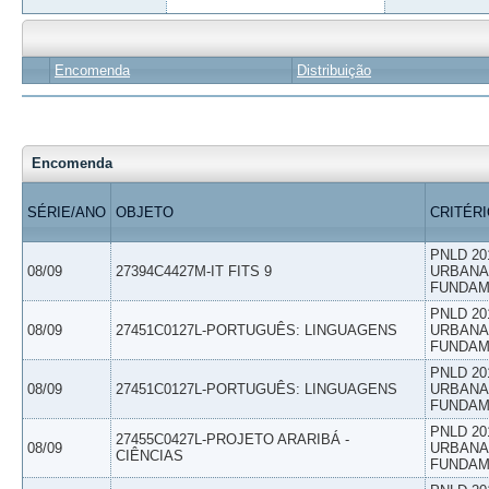
Encomenda
Distribuição
Encomenda
SÉRIE/ANO
OBJETO
CRITÉR
PNLD 20
08/09
27394C4427M-IT FITS 9
URBANAS
FUNDAM
PNLD 20
08/09
27451C0127L-PORTUGUÊS: LINGUAGENS
URBANAS
FUNDAM
PNLD 20
08/09
27451C0127L-PORTUGUÊS: LINGUAGENS
URBANAS
FUNDAM
PNLD 20
27455C0427L-PROJETO ARARIBÁ -
08/09
URBANAS
CIÊNCIAS
FUNDAM