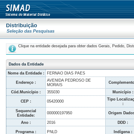
Distribuição
Seleção das Pesquisas
Clique na entidade desejada para obter dados Gerais, Pedido, Dis
Dados da Entidade
Nome da Entidade :
FERNAO DIAS PAES
AVENIDA PEDROSO DE
Endereço :
Complemento
MORAIS
Cód.Município :
355030
Município :
Tipo Localiza
CEP :
05420000
:
Sequencial
000000197950
Origem Dados
Entidade:
Ano :
2016
DDD :
Programa :
PNLD
Indígena :