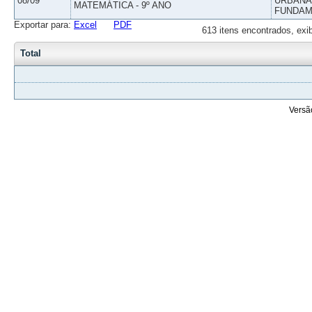
08/09
URBANAS
MATEMÁTICA - 9º ANO
FUNDAM
Exportar para:
Excel
PDF
613 itens encontrados, exi
Total
Versã