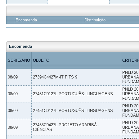
Encomenda
Distribuição
Encomenda
SÉRIE/ANO
OBJETO
CRITÉR
PNLD 20
08/09
27394C4427M-IT FITS 9
URBANAS
FUNDAM
PNLD 20
08/09
27451C0127L-PORTUGUÊS: LINGUAGENS
URBANAS
FUNDAM
PNLD 20
08/09
27451C0127L-PORTUGUÊS: LINGUAGENS
URBANAS
FUNDAM
PNLD 20
27455C0427L-PROJETO ARARIBÁ -
08/09
URBANAS
CIÊNCIAS
FUNDAM