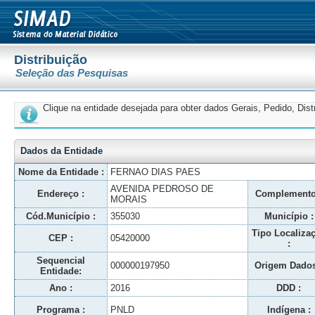
Distribuição
Seleção das Pesquisas
Clique na entidade desejada para obter dados Gerais, Pedido, Dis
Dados da Entidade
Nome da Entidade :
FERNAO DIAS PAES
AVENIDA PEDROSO DE
Endereço :
Complemento
MORAIS
Cód.Município :
355030
Município :
Tipo Localiza
CEP :
05420000
:
Sequencial
000000197950
Origem Dados
Entidade:
Ano :
2016
DDD :
Programa :
PNLD
Indígena :