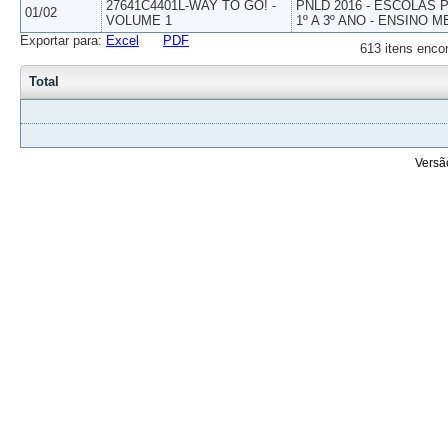
27641C4401L-WAY TO GO! -
PNLD 2016 - ESCOLAS
01/02
VOLUME 1
1º A 3º ANO - ENSINO M
Exportar para:
Excel
PDF
613 itens enco
Total
Versã