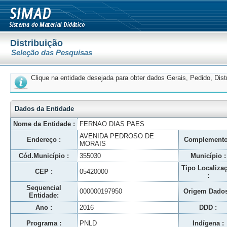
Distribuição
Seleção das Pesquisas
Clique na entidade desejada para obter dados Gerais, Pedido, Dis
Dados da Entidade
Nome da Entidade :
FERNAO DIAS PAES
AVENIDA PEDROSO DE
Endereço :
Complemento
MORAIS
Cód.Município :
355030
Município :
Tipo Localiza
CEP :
05420000
:
Sequencial
000000197950
Origem Dados
Entidade:
Ano :
2016
DDD :
Programa :
PNLD
Indígena :