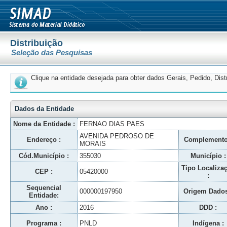
Distribuição
Seleção das Pesquisas
Clique na entidade desejada para obter dados Gerais, Pedido, Dis
Dados da Entidade
Nome da Entidade :
FERNAO DIAS PAES
AVENIDA PEDROSO DE
Endereço :
Complemento
MORAIS
Cód.Município :
355030
Município :
Tipo Localiza
CEP :
05420000
:
Sequencial
000000197950
Origem Dados
Entidade:
Ano :
2016
DDD :
Programa :
PNLD
Indígena :