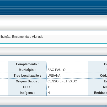
tribuição, Encomenda e Alunado
Complemento :
Ba
Município :
SAO PAULO
Tipo Localização :
URBANA
Cód.
Origem Dados :
CENSO EFETIVADO
Es
DDD :
11
Tel
Indígena :
N
Entidade