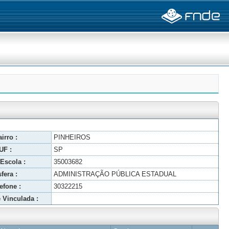
irro :
PINHEIROS
UF :
SP
Escola :
35003682
fera :
ADMINISTRAÇÃO PÚBLICA ESTADUAL
efone :
30322215
 Vinculada :