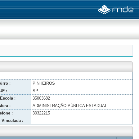
irro :
PINHEIROS
UF :
SP
Escola :
35003682
fera :
ADMINISTRAÇÃO PÚBLICA ESTADUAL
efone :
30322215
 Vinculada :