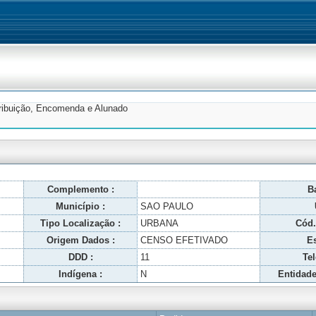
tribuição, Encomenda e Alunado
Complemento :
Ba
Município :
SAO PAULO
Tipo Localização :
URBANA
Cód.
Origem Dados :
CENSO EFETIVADO
Es
DDD :
11
Tel
Indígena :
N
Entidade