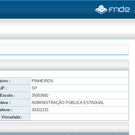
irro :
PINHEIROS
UF :
SP
Escola :
35003682
fera :
ADMINISTRAÇÃO PÚBLICA ESTADUAL
efone :
30322215
 Vinculada :