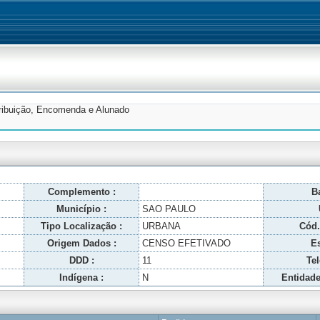
tribuição, Encomenda e Alunado
Complemento :
Ba
Município :
SAO PAULO
Tipo Localização :
URBANA
Cód.
Origem Dados :
CENSO EFETIVADO
Es
DDD :
11
Tel
Indígena :
N
Entidade