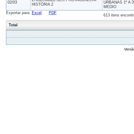
02/03
URBANAS 1º A 3
HISTÓRIA 2
MEDIO
Exportar para:
Excel
PDF
613 itens encontr
Total
Versã