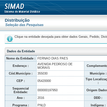
Distribuição
Seleção das Pesquisas
Clique na entidade desejada para obter dados Gerais, Pedido, Dis
Dados da Entidade
Nome da Entidade :
FERNAO DIAS PAES
AVENIDA PEDROSO DE
Endereço :
Complemento
MORAIS
Cód.Município :
355030
Município :
Tipo Localiza
CEP :
05420000
:
Sequencial
000000197950
Origem Dados
Entidade:
Ano :
2016
DDD :
Programa :
PNLD
Indígena :