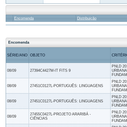
Encomenda
Distribuição
Encomenda
SÉRIE/ANO
OBJETO
CRITÉR
PNLD 20
08/09
27394C4427M-IT FITS 9
URBANAS
FUNDAM
PNLD 20
08/09
27451C0127L-PORTUGUÊS: LINGUAGENS
URBANAS
FUNDAM
PNLD 20
08/09
27451C0127L-PORTUGUÊS: LINGUAGENS
URBANAS
FUNDAM
PNLD 20
27455C0427L-PROJETO ARARIBÁ -
08/09
URBANAS
CIÊNCIAS
FUNDAM