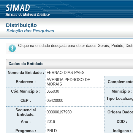
Distribuição
Seleção das Pesquisas
Clique na entidade desejada para obter dados Gerais, Pedido, Dis
Dados da Entidade
Nome da Entidade :
FERNAO DIAS PAES
AVENIDA PEDROSO DE
Endereço :
Complemento
MORAIS
Cód.Município :
355030
Município :
Tipo Localiza
CEP :
05420000
:
Sequencial
000000197950
Origem Dados
Entidade:
Ano :
2016
DDD :
Programa :
PNLD
Indígena :