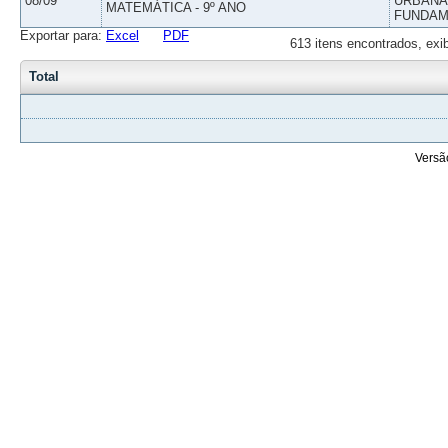
08/09
URBANAS
MATEMÁTICA - 9º ANO
FUNDAM
Exportar para:
Excel
PDF
613 itens encontrados, exi
Total
Versã