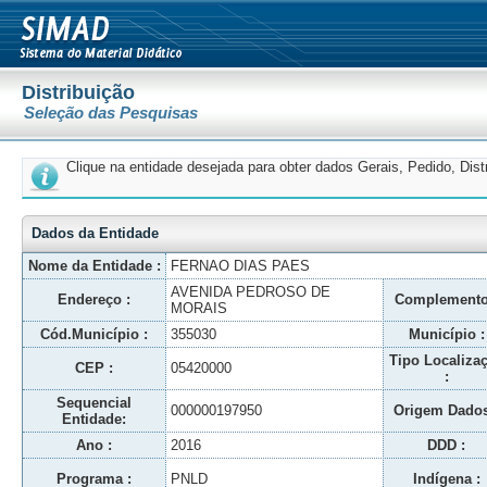
Distribuição
Seleção das Pesquisas
Clique na entidade desejada para obter dados Gerais, Pedido, Dis
Dados da Entidade
Nome da Entidade :
FERNAO DIAS PAES
AVENIDA PEDROSO DE
Endereço :
Complemento
MORAIS
Cód.Município :
355030
Município :
Tipo Localiza
CEP :
05420000
:
Sequencial
000000197950
Origem Dados
Entidade:
Ano :
2016
DDD :
Programa :
PNLD
Indígena :