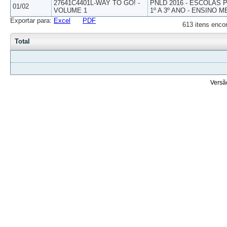
27641C4401L-WAY TO GO! -
PNLD 2016 - ESCOLAS
01/02
VOLUME 1
1º A 3º ANO - ENSINO M
Exportar para:
Excel
PDF
613 itens enco
Total
Versã