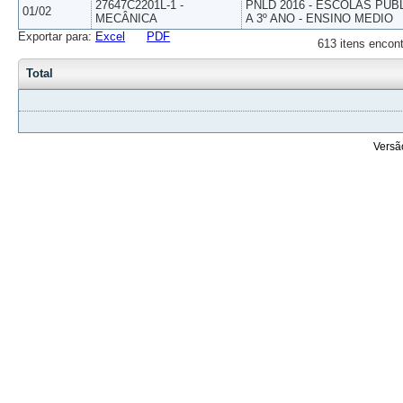
27647C2201L-1 -
PNLD 2016 - ESCOLAS PUB
01/02
MECÂNICA
A 3º ANO - ENSINO MEDIO
Exportar para:
Excel
PDF
613 itens encont
Total
Versã