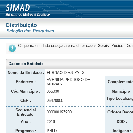
Distribuição
Seleção das Pesquisas
Clique na entidade desejada para obter dados Gerais, Pedido, Dis
Dados da Entidade
Nome da Entidade :
FERNAO DIAS PAES
AVENIDA PEDROSO DE
Endereço :
Complemento
MORAIS
Cód.Município :
355030
Município :
Tipo Localiza
CEP :
05420000
:
Sequencial
000000197950
Origem Dados
Entidade:
Ano :
2016
DDD :
Programa :
PNLD
Indígena :