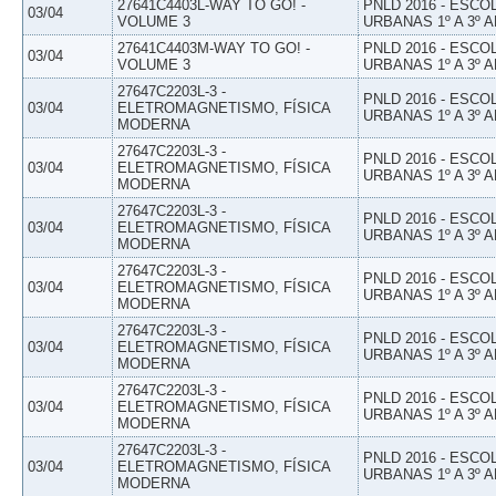
27641C4403L-WAY TO GO! -
PNLD 2016 - ESCO
03/04
VOLUME 3
URBANAS 1º A 3º 
27641C4403M-WAY TO GO! -
PNLD 2016 - ESCO
03/04
VOLUME 3
URBANAS 1º A 3º 
27647C2203L-3 -
PNLD 2016 - ESCO
03/04
ELETROMAGNETISMO, FÍSICA
URBANAS 1º A 3º 
MODERNA
27647C2203L-3 -
PNLD 2016 - ESCO
03/04
ELETROMAGNETISMO, FÍSICA
URBANAS 1º A 3º 
MODERNA
27647C2203L-3 -
PNLD 2016 - ESCO
03/04
ELETROMAGNETISMO, FÍSICA
URBANAS 1º A 3º 
MODERNA
27647C2203L-3 -
PNLD 2016 - ESCO
03/04
ELETROMAGNETISMO, FÍSICA
URBANAS 1º A 3º 
MODERNA
27647C2203L-3 -
PNLD 2016 - ESCO
03/04
ELETROMAGNETISMO, FÍSICA
URBANAS 1º A 3º 
MODERNA
27647C2203L-3 -
PNLD 2016 - ESCO
03/04
ELETROMAGNETISMO, FÍSICA
URBANAS 1º A 3º 
MODERNA
27647C2203L-3 -
PNLD 2016 - ESCO
03/04
ELETROMAGNETISMO, FÍSICA
URBANAS 1º A 3º 
MODERNA