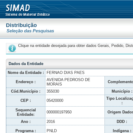
Distribuição
Seleção das Pesquisas
Clique na entidade desejada para obter dados Gerais, Pedido, Dis
Dados da Entidade
Nome da Entidade :
FERNAO DIAS PAES
AVENIDA PEDROSO DE
Endereço :
Complemento
MORAIS
Cód.Município :
355030
Município :
Tipo Localiza
CEP :
05420000
:
Sequencial
000000197950
Origem Dados
Entidade:
Ano :
2016
DDD :
Programa :
PNLD
Indígena :