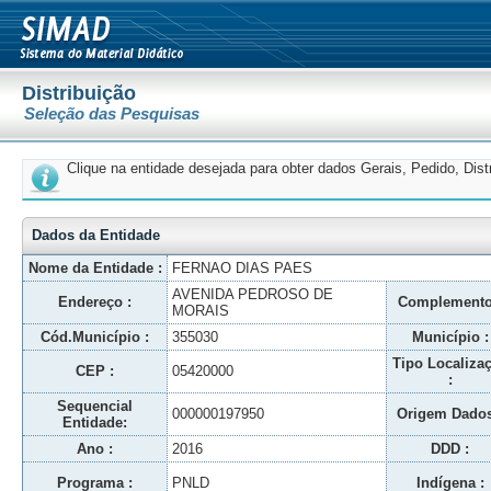
Distribuição
Seleção das Pesquisas
Clique na entidade desejada para obter dados Gerais, Pedido, Dis
Dados da Entidade
Nome da Entidade :
FERNAO DIAS PAES
AVENIDA PEDROSO DE
Endereço :
Complemento
MORAIS
Cód.Município :
355030
Município :
Tipo Localiza
CEP :
05420000
:
Sequencial
000000197950
Origem Dados
Entidade:
Ano :
2016
DDD :
Programa :
PNLD
Indígena :