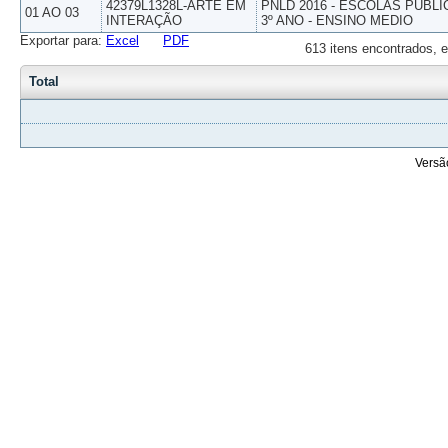
42379L1328L-ARTE EM
PNLD 2016 - ESCOLAS PUBLI
01 AO 03
INTERAÇÃO
3º ANO - ENSINO MEDIO
Exportar para:
Excel
PDF
613 itens encontrados, e
Total
Versã