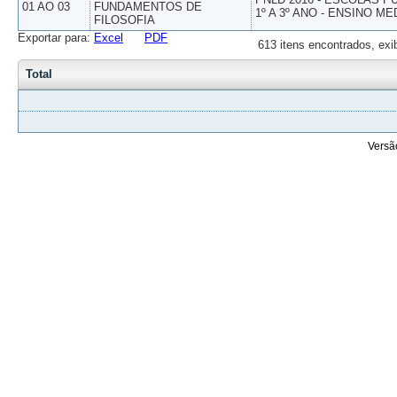
01 AO 03
FUNDAMENTOS DE
1º A 3º ANO - ENSINO ME
FILOSOFIA
Exportar para:
Excel
PDF
613 itens encontrados, exi
Total
Versã