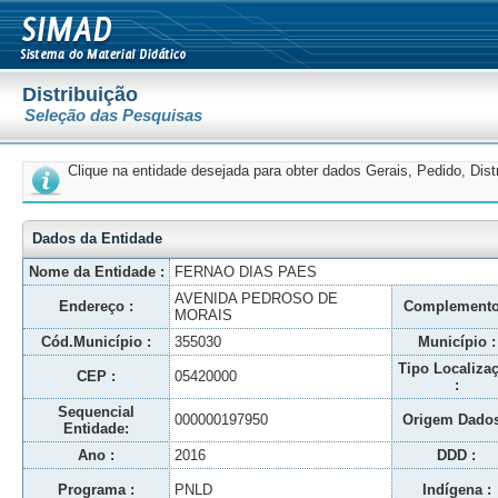
Distribuição
Seleção das Pesquisas
Clique na entidade desejada para obter dados Gerais, Pedido, Dis
Dados da Entidade
Nome da Entidade :
FERNAO DIAS PAES
AVENIDA PEDROSO DE
Endereço :
Complemento
MORAIS
Cód.Município :
355030
Município :
Tipo Localiza
CEP :
05420000
:
Sequencial
000000197950
Origem Dados
Entidade:
Ano :
2016
DDD :
Programa :
PNLD
Indígena :