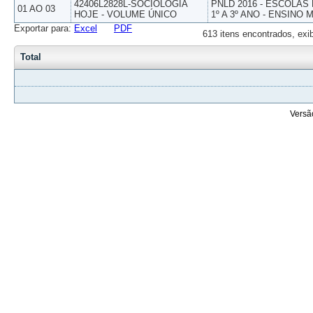
42406L2828L-SOCIOLOGIA
PNLD 2016 - ESCOLAS
01 AO 03
HOJE - VOLUME ÚNICO
1º A 3º ANO - ENSINO 
Exportar para:
Excel
PDF
613 itens encontrados, exi
Total
Versã