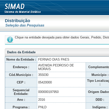
Distribuição
Seleção das Pesquisas
Clique na entidade desejada para obter dados Gerais, Pedido, Dis
Dados da Entidade
Nome da Entidade :
FERNAO DIAS PAES
AVENIDA PEDROSO DE
Endereço :
Complemento
MORAIS
Cód.Município :
355030
Município :
Tipo Localiza
CEP :
05420000
:
Sequencial
000000197950
Origem Dados
Entidade:
Ano :
2016
DDD :
Programa :
PNLD
Indígena :