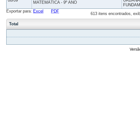
08/09
URBANAS
MATEMÁTICA - 9º ANO
FUNDAM
Exportar para:
Excel
PDF
613 itens encontrados, exi
Total
Versã