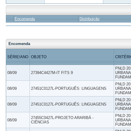
Encomenda
Distribuição
Encomenda
SÉRIE/ANO
OBJETO
CRITÉR
PNLD 20
08/09
27394C4427M-IT FITS 9
URBANAS
FUNDAM
PNLD 20
08/09
27451C0127L-PORTUGUÊS: LINGUAGENS
URBANAS
FUNDAM
PNLD 20
08/09
27451C0127L-PORTUGUÊS: LINGUAGENS
URBANAS
FUNDAM
PNLD 20
27455C0427L-PROJETO ARARIBÁ -
08/09
URBANAS
CIÊNCIAS
FUNDAM