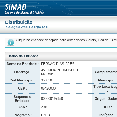
Distribuição
Seleção das Pesquisas
Clique na entidade desejada para obter dados Gerais, Pedido, Dis
Dados da Entidade
Nome da Entidade :
FERNAO DIAS PAES
AVENIDA PEDROSO DE
Endereço :
Complemento
MORAIS
Cód.Município :
355030
Município :
Tipo Localiza
CEP :
05420000
:
Sequencial
000000197950
Origem Dados
Entidade:
Ano :
2016
DDD :
Programa :
PNLD
Indígena :