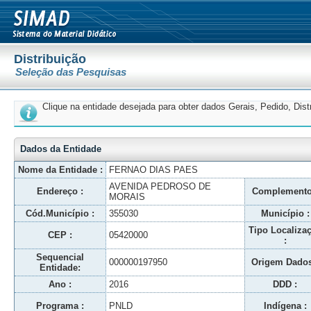
Distribuição
Seleção das Pesquisas
Clique na entidade desejada para obter dados Gerais, Pedido, Dis
Dados da Entidade
Nome da Entidade :
FERNAO DIAS PAES
AVENIDA PEDROSO DE
Endereço :
Complemento
MORAIS
Cód.Município :
355030
Município :
Tipo Localiza
CEP :
05420000
:
Sequencial
000000197950
Origem Dados
Entidade:
Ano :
2016
DDD :
Programa :
PNLD
Indígena :