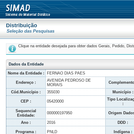
Distribuição
Seleção das Pesquisas
Clique na entidade desejada para obter dados Gerais, Pedido, Dis
Dados da Entidade
Nome da Entidade :
FERNAO DIAS PAES
AVENIDA PEDROSO DE
Endereço :
Complemento
MORAIS
Cód.Município :
355030
Município :
Tipo Localiza
CEP :
05420000
:
Sequencial
000000197950
Origem Dados
Entidade:
Ano :
2016
DDD :
Programa :
PNLD
Indígena :