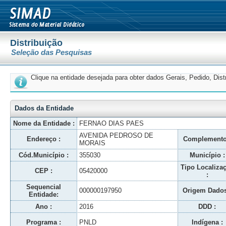
Distribuição
Seleção das Pesquisas
Clique na entidade desejada para obter dados Gerais, Pedido, Dis
Dados da Entidade
Nome da Entidade :
FERNAO DIAS PAES
AVENIDA PEDROSO DE
Endereço :
Complemento
MORAIS
Cód.Município :
355030
Município :
Tipo Localiza
CEP :
05420000
:
Sequencial
000000197950
Origem Dados
Entidade:
Ano :
2016
DDD :
Programa :
PNLD
Indígena :