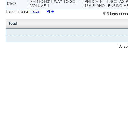
27641C4401L-WAY TO GO! -
PNLD 2016 - ESCOLAS
01/02
VOLUME 1
1º A 3º ANO - ENSINO M
Exportar para:
Excel
PDF
613 itens enco
Total
Versã