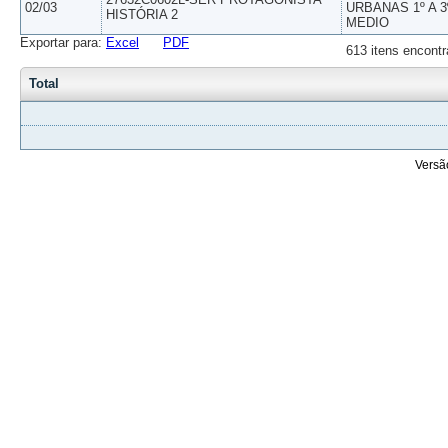
02/03
URBANAS 1º A 3
HISTÓRIA 2
MEDIO
Exportar para:
Excel
PDF
613 itens encontr
Total
Versã