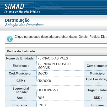
Distribuição
Seleção das Pesquisas
Clique na entidade desejada para obter dados Gerais, Pedido, Dis
Dados da Entidade
Nome da Entidade :
FERNAO DIAS PAES
AVENIDA PEDROSO DE
Endereço :
Complemento
MORAIS
Cód.Município :
355030
Município :
Tipo Localiza
CEP :
05420000
:
Sequencial
000000197950
Origem Dados
Entidade:
Ano :
2016
DDD :
Programa :
PNLD
Indígena :