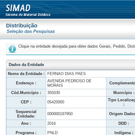
Distribuição
Seleção das Pesquisas
Clique na entidade desejada para obter dados Gerais, Pedido, Dis
Dados da Entidade
Nome da Entidade :
FERNAO DIAS PAES
AVENIDA PEDROSO DE
Endereço :
Complemento
MORAIS
Cód.Município :
355030
Município :
Tipo Localiza
CEP :
05420000
:
Sequencial
000000197950
Origem Dados
Entidade:
Ano :
2016
DDD :
Programa :
PNLD
Indígena :