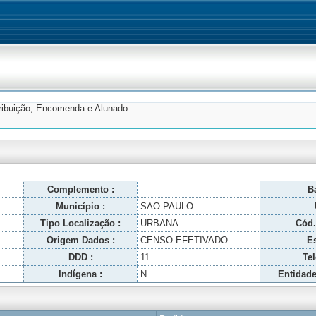
tribuição, Encomenda e Alunado
Complemento :
Ba
Município :
SAO PAULO
Tipo Localização :
URBANA
Cód.
Origem Dados :
CENSO EFETIVADO
Es
DDD :
11
Tel
Indígena :
N
Entidade