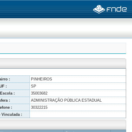
irro :
PINHEIROS
UF :
SP
Escola :
35003682
fera :
ADMINISTRAÇÃO PÚBLICA ESTADUAL
efone :
30322215
 Vinculada :