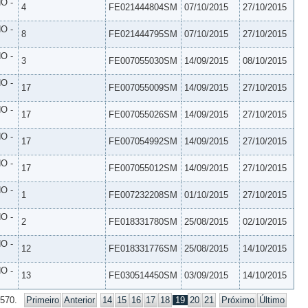
O -
4
FE021444804SM
07/10/2015
27/10/2015
O -
8
FE021444795SM
07/10/2015
27/10/2015
O -
3
FE007055030SM
14/09/2015
08/10/2015
O -
17
FE007055009SM
14/09/2015
27/10/2015
O -
17
FE007055026SM
14/09/2015
27/10/2015
O -
17
FE007054992SM
14/09/2015
27/10/2015
O -
17
FE007055012SM
14/09/2015
27/10/2015
O -
1
FE007232208SM
01/10/2015
27/10/2015
O -
2
FE018331780SM
25/08/2015
02/10/2015
O -
12
FE018331776SM
25/08/2015
14/10/2015
O -
13
FE030514450SM
03/09/2015
14/10/2015
 570.
Primeiro
Anterior
14
15
16
17
18
19
20
21
Próximo
Último