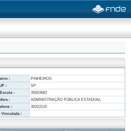
irro :
PINHEIROS
UF :
SP
Escola :
35003682
fera :
ADMINISTRAÇÃO PÚBLICA ESTADUAL
efone :
30322215
 Vinculada :