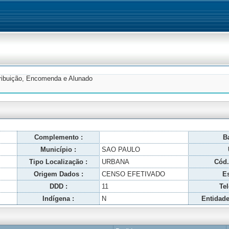
tribuição, Encomenda e Alunado
Complemento :
Ba
Município :
SAO PAULO
Tipo Localização :
URBANA
Cód.
Origem Dados :
CENSO EFETIVADO
Es
DDD :
11
Tel
Indígena :
N
Entidade