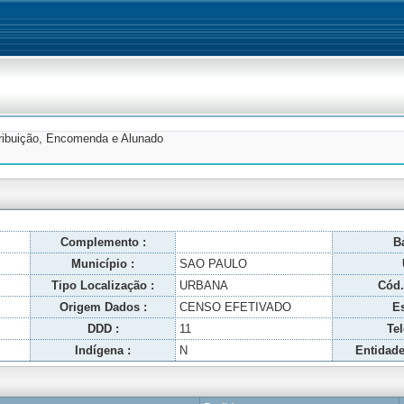
tribuição, Encomenda e Alunado
Complemento :
Ba
Município :
SAO PAULO
Tipo Localização :
URBANA
Cód.
Origem Dados :
CENSO EFETIVADO
Es
DDD :
11
Tel
Indígena :
N
Entidade