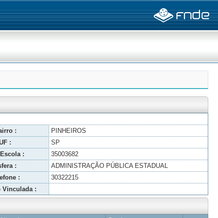
irro :
PINHEIROS
UF :
SP
Escola :
35003682
fera :
ADMINISTRAÇÃO PÚBLICA ESTADUAL
efone :
30322215
 Vinculada :