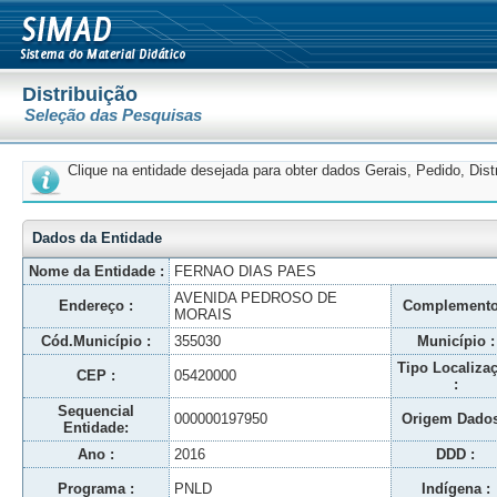
Distribuição
Seleção das Pesquisas
Clique na entidade desejada para obter dados Gerais, Pedido, Dis
Dados da Entidade
Nome da Entidade :
FERNAO DIAS PAES
AVENIDA PEDROSO DE
Endereço :
Complemento
MORAIS
Cód.Município :
355030
Município :
Tipo Localiza
CEP :
05420000
:
Sequencial
000000197950
Origem Dados
Entidade:
Ano :
2016
DDD :
Programa :
PNLD
Indígena :