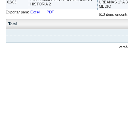
02/03
URBANAS 1º A 3
HISTÓRIA 2
MEDIO
Exportar para:
Excel
PDF
613 itens encontr
Total
Versã