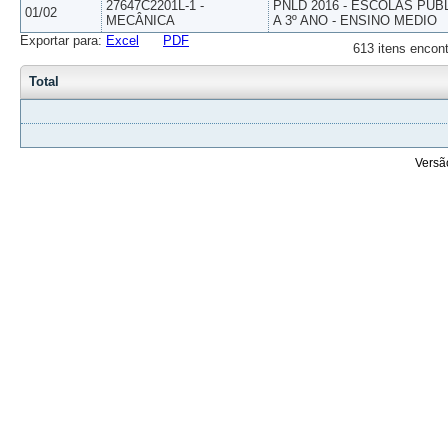
27647C2201L-1 -
PNLD 2016 - ESCOLAS PUB
01/02
MECÂNICA
A 3º ANO - ENSINO MEDIO
Exportar para:
Excel
PDF
613 itens encont
Total
Versã