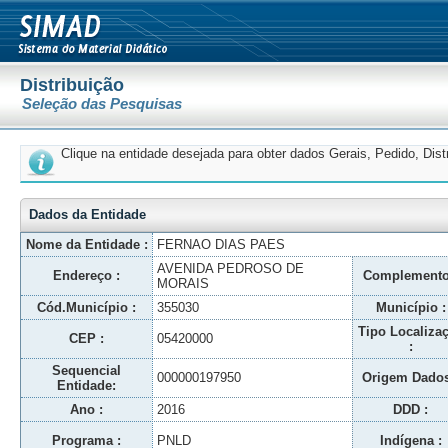
Distribuição
Seleção das Pesquisas
Clique na entidade desejada para obter dados Gerais, Pedido, Dis
Dados da Entidade
Nome da Entidade :
FERNAO DIAS PAES
AVENIDA PEDROSO DE
Endereço :
Complemento
MORAIS
Cód.Município :
355030
Município :
Tipo Localiza
CEP :
05420000
:
Sequencial
000000197950
Origem Dados
Entidade:
Ano :
2016
DDD :
Programa :
PNLD
Indígena :