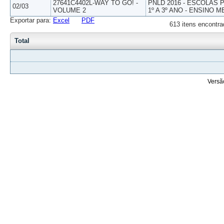
27641C4402L-WAY TO GO! -
PNLD 2016 - ESCOLAS
02/03
VOLUME 2
1º A 3º ANO - ENSINO M
Exportar para:
Excel
PDF
613 itens encontra
Total
Versã