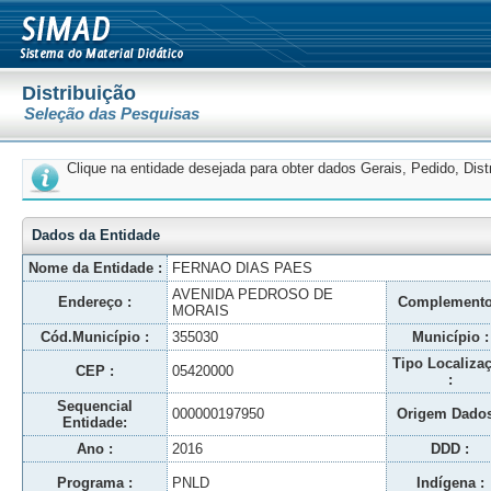
Distribuição
Seleção das Pesquisas
Clique na entidade desejada para obter dados Gerais, Pedido, Dis
Dados da Entidade
Nome da Entidade :
FERNAO DIAS PAES
AVENIDA PEDROSO DE
Endereço :
Complemento
MORAIS
Cód.Município :
355030
Município :
Tipo Localiza
CEP :
05420000
:
Sequencial
000000197950
Origem Dados
Entidade:
Ano :
2016
DDD :
Programa :
PNLD
Indígena :