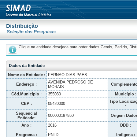
Distribuição
Seleção das Pesquisas
Clique na entidade desejada para obter dados Gerais, Pedido, Dis
Dados da Entidade
Nome da Entidade :
FERNAO DIAS PAES
AVENIDA PEDROSO DE
Endereço :
Complemento
MORAIS
Cód.Município :
355030
Município :
Tipo Localiza
CEP :
05420000
:
Sequencial
000000197950
Origem Dados
Entidade:
Ano :
2016
DDD :
Programa :
PNLD
Indígena :