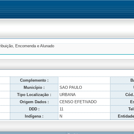
tribuição, Encomenda e Alunado
Complemento :
Ba
Município :
SAO PAULO
Tipo Localização :
URBANA
Cód.
Origem Dados :
CENSO EFETIVADO
Es
DDD :
11
Tel
Indígena :
N
Entidade