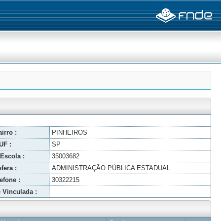
irro :
PINHEIROS
UF :
SP
Escola :
35003682
fera :
ADMINISTRAÇÃO PÚBLICA ESTADUAL
efone :
30322215
 Vinculada :