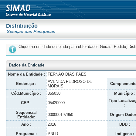
Distribuição
Seleção das Pesquisas
Clique na entidade desejada para obter dados Gerais, Pedido, Dis
Dados da Entidade
Nome da Entidade :
FERNAO DIAS PAES
AVENIDA PEDROSO DE
Endereço :
Complemento
MORAIS
Cód.Município :
355030
Município :
Tipo Localiza
CEP :
05420000
:
Sequencial
000000197950
Origem Dados
Entidade:
Ano :
2016
DDD :
Programa :
PNLD
Indígena :