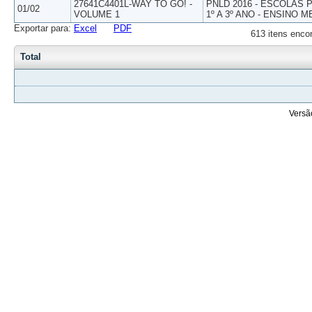
27641C4401L-WAY TO GO! -
PNLD 2016 - ESCOLAS
01/02
VOLUME 1
1º A 3º ANO - ENSINO M
Exportar para:
Excel
PDF
613 itens enco
Total
Versã