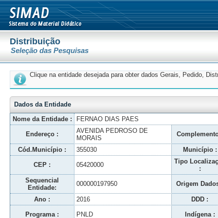
Distribuição
Seleção das Pesquisas
Clique na entidade desejada para obter dados Gerais, Pedido, Dis
Dados da Entidade
Nome da Entidade :
FERNAO DIAS PAES
AVENIDA PEDROSO DE
Endereço :
Complemento
MORAIS
Cód.Município :
355030
Município :
Tipo Localiza
CEP :
05420000
:
Sequencial
000000197950
Origem Dados
Entidade:
Ano :
2016
DDD :
Programa :
PNLD
Indígena :