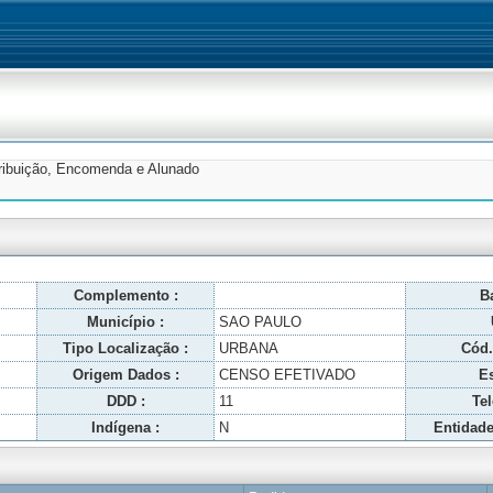
tribuição, Encomenda e Alunado
Complemento :
Ba
Município :
SAO PAULO
Tipo Localização :
URBANA
Cód.
Origem Dados :
CENSO EFETIVADO
Es
DDD :
11
Tel
Indígena :
N
Entidade