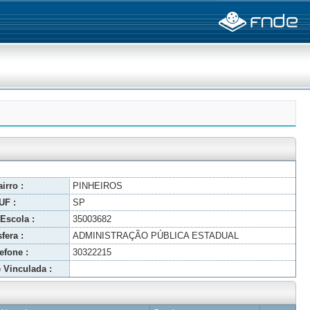
irro :
PINHEIROS
UF :
SP
Escola :
35003682
fera :
ADMINISTRAÇÃO PÚBLICA ESTADUAL
efone :
30322215
 Vinculada :