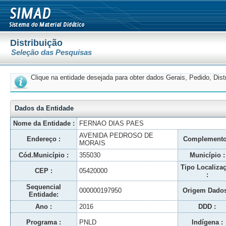
Distribuição
Seleção das Pesquisas
Clique na entidade desejada para obter dados Gerais, Pedido, Dis
Dados da Entidade
Nome da Entidade :
FERNAO DIAS PAES
AVENIDA PEDROSO DE
Endereço :
Complemento
MORAIS
Cód.Município :
355030
Município :
Tipo Localiza
CEP :
05420000
:
Sequencial
000000197950
Origem Dados
Entidade:
Ano :
2016
DDD :
Programa :
PNLD
Indígena :