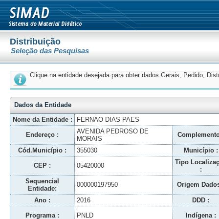
Distribuição
Seleção das Pesquisas
Clique na entidade desejada para obter dados Gerais, Pedido, Dis
Dados da Entidade
Nome da Entidade :
FERNAO DIAS PAES
AVENIDA PEDROSO DE
Endereço :
Complemento
MORAIS
Cód.Município :
355030
Município :
Tipo Localiza
CEP :
05420000
:
Sequencial
000000197950
Origem Dados
Entidade:
Ano :
2016
DDD :
Programa :
PNLD
Indígena :