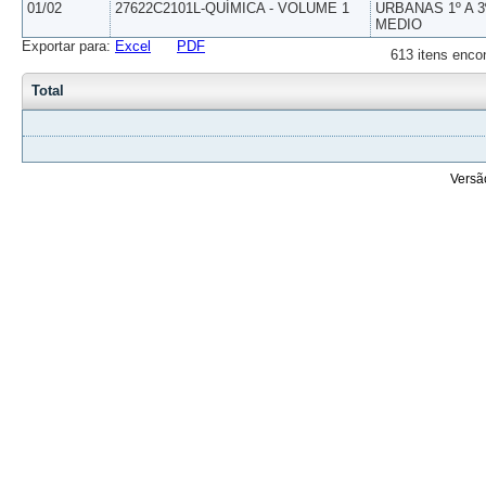
01/02
27622C2101L-QUÍMICA - VOLUME 1
URBANAS 1º A 3
MEDIO
Exportar para:
Excel
PDF
613 itens enco
Total
Versã