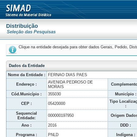
Distribuição
Seleção das Pesquisas
Clique na entidade desejada para obter dados Gerais, Pedido, Dis
Dados da Entidade
Nome da Entidade :
FERNAO DIAS PAES
AVENIDA PEDROSO DE
Endereço :
Complemento
MORAIS
Cód.Município :
355030
Município :
Tipo Localiza
CEP :
05420000
:
Sequencial
000000197950
Origem Dados
Entidade:
Ano :
2016
DDD :
Programa :
PNLD
Indígena :