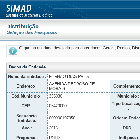
Distribuição
Seleção das Pesquisas
Clique na entidade desejada para obter dados Gerais, Pedido, Dis
Dados da Entidade
Nome da Entidade :
FERNAO DIAS PAES
AVENIDA PEDROSO DE
Endereço :
Complemento
MORAIS
Cód.Município :
355030
Município :
Tipo Localiza
CEP :
05420000
:
Sequencial
000000197950
Origem Dados
Entidade:
Ano :
2016
DDD :
Programa :
PNLD
Indígena :