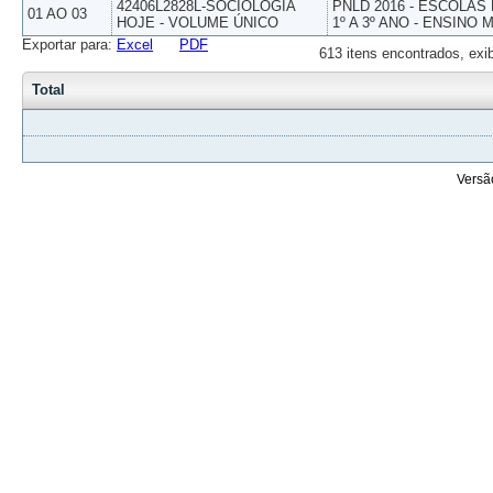
42406L2828L-SOCIOLOGIA
PNLD 2016 - ESCOLAS
01 AO 03
HOJE - VOLUME ÚNICO
1º A 3º ANO - ENSINO 
Exportar para:
Excel
PDF
613 itens encontrados, exi
Total
Versã