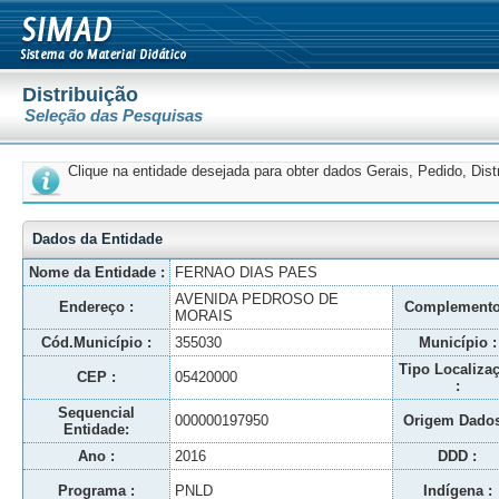
Distribuição
Seleção das Pesquisas
Clique na entidade desejada para obter dados Gerais, Pedido, Dis
Dados da Entidade
Nome da Entidade :
FERNAO DIAS PAES
AVENIDA PEDROSO DE
Endereço :
Complemento
MORAIS
Cód.Município :
355030
Município :
Tipo Localiza
CEP :
05420000
:
Sequencial
000000197950
Origem Dados
Entidade:
Ano :
2016
DDD :
Programa :
PNLD
Indígena :