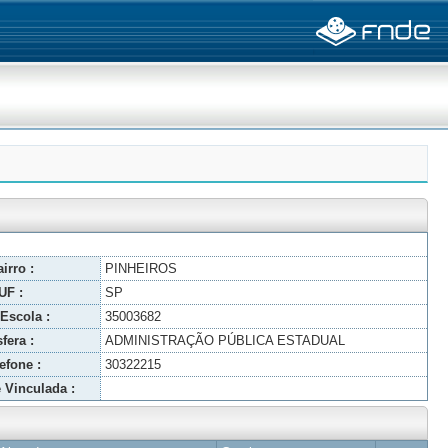
irro :
PINHEIROS
UF :
SP
Escola :
35003682
fera :
ADMINISTRAÇÃO PÚBLICA ESTADUAL
efone :
30322215
 Vinculada :