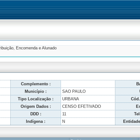
tribuição, Encomenda e Alunado
Complemento :
Ba
Município :
SAO PAULO
Tipo Localização :
URBANA
Cód.
Origem Dados :
CENSO EFETIVADO
Es
DDD :
11
Tel
Indígena :
N
Entidade