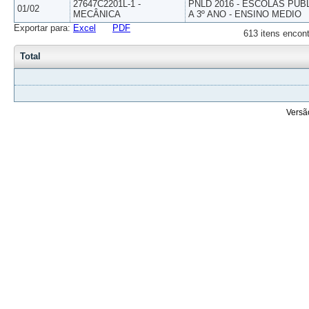
27647C2201L-1 -
PNLD 2016 - ESCOLAS PUB
01/02
MECÂNICA
A 3º ANO - ENSINO MEDIO
Exportar para:
Excel
PDF
613 itens encont
Total
Versã