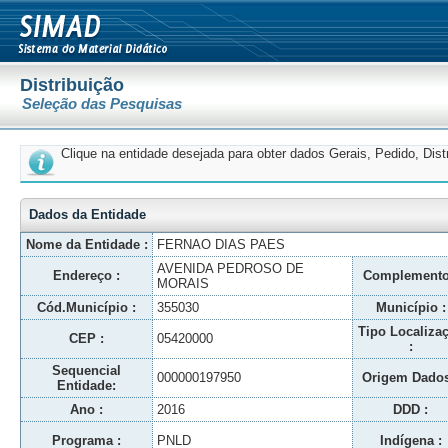
Distribuição
Seleção das Pesquisas
Clique na entidade desejada para obter dados Gerais, Pedido, Dis
Dados da Entidade
Nome da Entidade :
FERNAO DIAS PAES
AVENIDA PEDROSO DE
Endereço :
Complemento
MORAIS
Cód.Município :
355030
Município :
Tipo Localiza
CEP :
05420000
:
Sequencial
000000197950
Origem Dados
Entidade:
Ano :
2016
DDD :
Programa :
PNLD
Indígena :