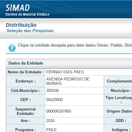
Distribuição
Seleção das Pesquisas
Clique na entidade desejada para obter dados Gerais, Pedido, Dis
Dados da Entidade
Nome da Entidade :
FERNAO DIAS PAES
AVENIDA PEDROSO DE
Endereço :
Complemento
MORAIS
Cód.Município :
355030
Município :
Tipo Localiza
CEP :
05420000
:
Sequencial
000000197950
Origem Dados
Entidade:
Ano :
2016
DDD :
Programa :
PNLD
Indígena :