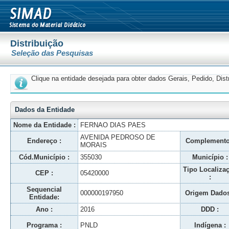
Distribuição
Seleção das Pesquisas
Clique na entidade desejada para obter dados Gerais, Pedido, Dis
Dados da Entidade
Nome da Entidade :
FERNAO DIAS PAES
AVENIDA PEDROSO DE
Endereço :
Complemento
MORAIS
Cód.Município :
355030
Município :
Tipo Localiza
CEP :
05420000
:
Sequencial
000000197950
Origem Dados
Entidade:
Ano :
2016
DDD :
Programa :
PNLD
Indígena :