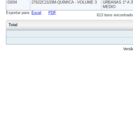
03/04
27622C2103M-QUÍMICA - VOLUME 3
URBANAS 1º A 3
MEDIO
Exportar para:
Excel
PDF
613 itens encontrado
Total
Versã