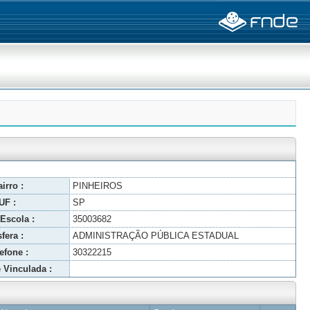
irro :
PINHEIROS
UF :
SP
Escola :
35003682
fera :
ADMINISTRAÇÃO PÚBLICA ESTADUAL
efone :
30322215
 Vinculada :