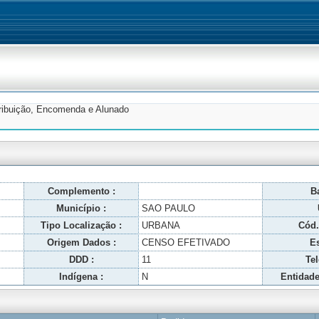
tribuição, Encomenda e Alunado
Complemento :
Ba
Município :
SAO PAULO
Tipo Localização :
URBANA
Cód.
Origem Dados :
CENSO EFETIVADO
Es
DDD :
11
Tel
Indígena :
N
Entidade