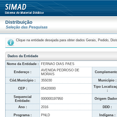
Distribuição
Seleção das Pesquisas
Clique na entidade desejada para obter dados Gerais, Pedido, Dis
Dados da Entidade
Nome da Entidade :
FERNAO DIAS PAES
AVENIDA PEDROSO DE
Endereço :
Complemento
MORAIS
Cód.Município :
355030
Município :
Tipo Localiza
CEP :
05420000
:
Sequencial
000000197950
Origem Dados
Entidade:
Ano :
2016
DDD :
Programa :
PNLD
Indígena :