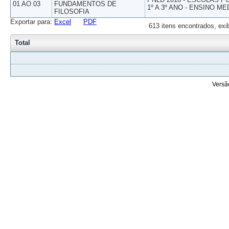
01 AO 03
FUNDAMENTOS DE
1º A 3º ANO - ENSINO ME
FILOSOFIA
Exportar para:
Excel
PDF
613 itens encontrados, exi
Total
Versã