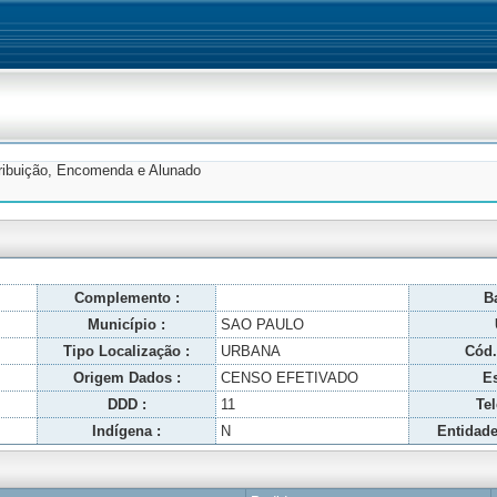
tribuição, Encomenda e Alunado
Complemento :
Ba
Município :
SAO PAULO
Tipo Localização :
URBANA
Cód.
Origem Dados :
CENSO EFETIVADO
Es
DDD :
11
Tel
Indígena :
N
Entidade