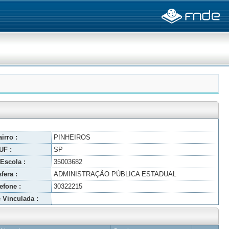
irro :
PINHEIROS
UF :
SP
Escola :
35003682
fera :
ADMINISTRAÇÃO PÚBLICA ESTADUAL
efone :
30322215
 Vinculada :