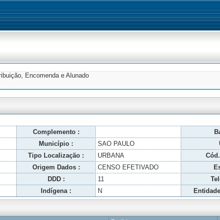
tribuição, Encomenda e Alunado
Complemento :
Ba
Município :
SAO PAULO
Tipo Localização :
URBANA
Cód.
Origem Dados :
CENSO EFETIVADO
Es
DDD :
11
Tel
Indígena :
N
Entidade