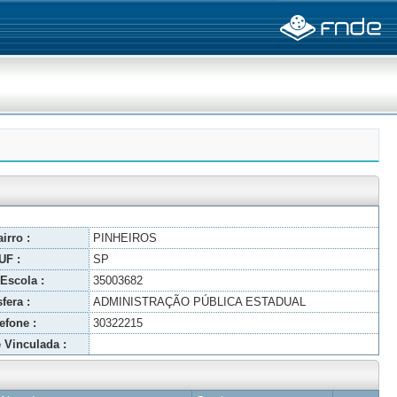
irro :
PINHEIROS
UF :
SP
Escola :
35003682
fera :
ADMINISTRAÇÃO PÚBLICA ESTADUAL
efone :
30322215
 Vinculada :