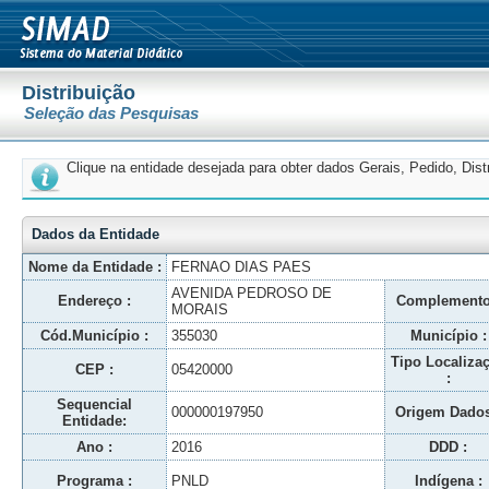
Distribuição
Seleção das Pesquisas
Clique na entidade desejada para obter dados Gerais, Pedido, Dis
Dados da Entidade
Nome da Entidade :
FERNAO DIAS PAES
AVENIDA PEDROSO DE
Endereço :
Complemento
MORAIS
Cód.Município :
355030
Município :
Tipo Localiza
CEP :
05420000
:
Sequencial
000000197950
Origem Dados
Entidade:
Ano :
2016
DDD :
Programa :
PNLD
Indígena :