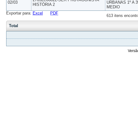
02/03
URBANAS 1º A 3
HISTÓRIA 2
MEDIO
Exportar para:
Excel
PDF
613 itens encontr
Total
Versã