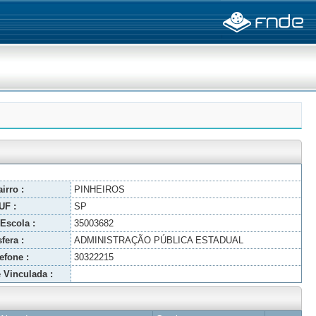
irro :
PINHEIROS
UF :
SP
Escola :
35003682
fera :
ADMINISTRAÇÃO PÚBLICA ESTADUAL
efone :
30322215
 Vinculada :