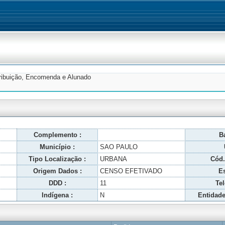
tribuição, Encomenda e Alunado
Complemento :
Ba
Município :
SAO PAULO
Tipo Localização :
URBANA
Cód.
Origem Dados :
CENSO EFETIVADO
Es
DDD :
11
Tel
Indígena :
N
Entidade