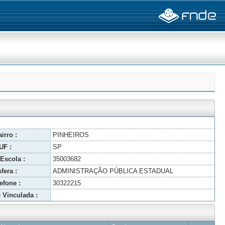
irro :
PINHEIROS
UF :
SP
Escola :
35003682
fera :
ADMINISTRAÇÃO PÚBLICA ESTADUAL
efone :
30322215
 Vinculada :