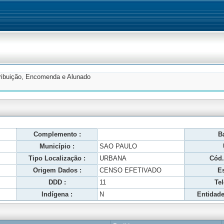
tribuição, Encomenda e Alunado
Complemento :
Ba
Município :
SAO PAULO
Tipo Localização :
URBANA
Cód.
Origem Dados :
CENSO EFETIVADO
Es
DDD :
11
Tel
Indígena :
N
Entidade