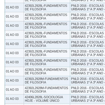
DE FILOSOFIA
URBANAS 1º A 3º ANO 
42392L2928L-FUNDAMENTOS
PNLD 2016 - ESCOLAS
01 AO 03
DE FILOSOFIA
URBANAS 1º A 3º ANO 
42392L2928L-FUNDAMENTOS
PNLD 2016 - ESCOLAS
01 AO 03
DE FILOSOFIA
URBANAS 1º A 3º ANO 
42392L2928L-FUNDAMENTOS
PNLD 2016 - ESCOLAS
01 AO 03
DE FILOSOFIA
URBANAS 1º A 3º ANO 
42392L2928L-FUNDAMENTOS
PNLD 2016 - ESCOLAS
01 AO 03
DE FILOSOFIA
URBANAS 1º A 3º ANO 
42392L2928L-FUNDAMENTOS
PNLD 2016 - ESCOLAS
01 AO 03
DE FILOSOFIA
URBANAS 1º A 3º ANO 
42392L2928L-FUNDAMENTOS
PNLD 2016 - ESCOLAS
01 AO 03
DE FILOSOFIA
URBANAS 1º A 3º ANO 
42392L2928L-FUNDAMENTOS
PNLD 2016 - ESCOLAS
01 AO 03
DE FILOSOFIA
URBANAS 1º A 3º ANO 
42392L2928L-FUNDAMENTOS
PNLD 2016 - ESCOLAS
01 AO 03
DE FILOSOFIA
URBANAS 1º A 3º ANO 
42392L2928M-FUNDAMENTOS
PNLD 2016 - ESCOLAS
01 AO 03
DE FILOSOFIA
URBANAS 1º A 3º ANO 
42392L2928M-FUNDAMENTOS
PNLD 2016 - ESCOLAS
01 AO 03
DE FILOSOFIA
URBANAS 1º A 3º ANO 
42406L2828L-SOCIOLOGIA
PNLD 2016 - ESCOLAS
01 AO 03
HOJE - VOLUME ÚNICO
URBANAS 1º A 3º ANO 