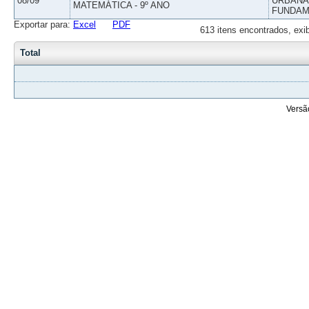
08/09
URBANAS
MATEMÁTICA - 9º ANO
FUNDAM
Exportar para:
Excel
PDF
613 itens encontrados, exi
Total
Versã