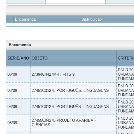
Encomenda
Distribuição
Encomenda
SÉRIE/ANO
OBJETO
CRITÉR
PNLD 20
08/09
27394C4427M-IT FITS 9
URBANAS
FUNDAM
PNLD 20
08/09
27451C0127L-PORTUGUÊS: LINGUAGENS
URBANAS
FUNDAM
PNLD 20
08/09
27451C0127L-PORTUGUÊS: LINGUAGENS
URBANAS
FUNDAM
PNLD 20
27455C0427L-PROJETO ARARIBÁ -
08/09
URBANAS
CIÊNCIAS
FUNDAM