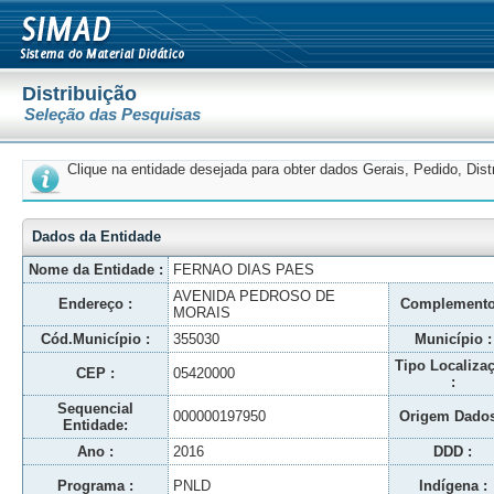
Distribuição
Seleção das Pesquisas
Clique na entidade desejada para obter dados Gerais, Pedido, Dis
Dados da Entidade
Nome da Entidade :
FERNAO DIAS PAES
AVENIDA PEDROSO DE
Endereço :
Complemento
MORAIS
Cód.Município :
355030
Município :
Tipo Localiza
CEP :
05420000
:
Sequencial
000000197950
Origem Dados
Entidade:
Ano :
2016
DDD :
Programa :
PNLD
Indígena :